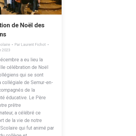
tion de Noël des
ens
olaire
Par
Laurent Fichot
e 2023
écembre a eu lieu la
elle célébration de Noël
ollégiens qui se sont
a collégiale de Semur-en-
compagnés de la
é éducative. Le Père
otre prêtre
ateur, a célébré ce
t de la vie de notre
colaire qui fut animé par
 du collège et…