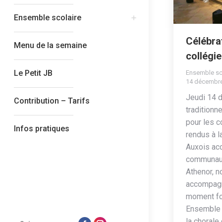
Ensemble scolaire
Célébra
Menu de la semaine
collégi
Le Petit JB
Ensemble sc
14 décembr
Jeudi 14 d
Contribution – Tarifs
traditionn
pour les c
Infos pratiques
rendus à l
Auxois ac
communaut
Athenor, n
accompagn
moment for
Ensemble S
la chorale