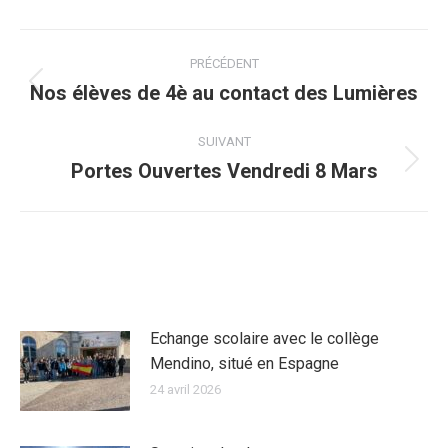
NAVIGATION
PRÉCÉDENT
ARTICLE
Nos élèves de 4è au contact des Lumières
Article
précédent
SUIVANT
:
Portes Ouvertes Vendredi 8 Mars
Article
suivant
:
ARTICLES SIMILAIRES
Echange scolaire avec le collège
Mendino, situé en Espagne
24 avril 2026